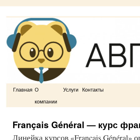
Перейти
Главная
О
Услуги
Контакты
к
компании
содержимому
Français Général — курс фра
Линейка курсов «Français Général» 