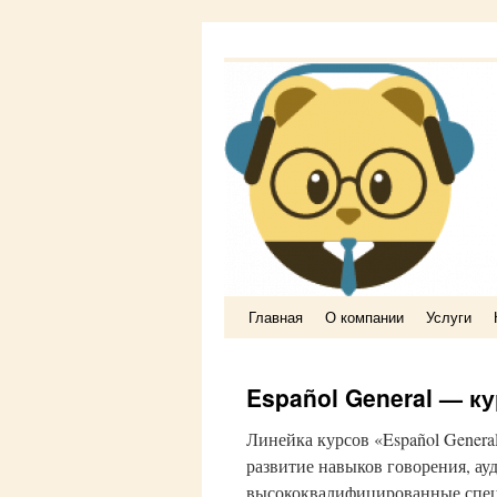
Главная
О компании
Услуги
Перейти
к
Español General — к
содержимому
Линейка курсов «Español Genera
развитие навыков говорения, ауд
высококвалифицированные спец